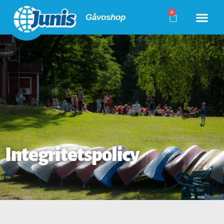
0
Gåvoshop
Integritetspolicy